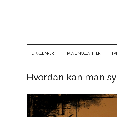
Skip
Skip
Gå
Gå
til
to
direkte
direkte
indhold
secondary
til
til
menu
primær
footer
sidebar
DIKKEDARER
HALVE MOLEVITTER
FA
Hvordan kan man sy