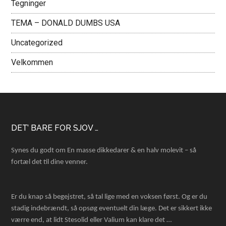
Tegninger
TEMA – DONALD DUMBS USA
Uncategorized
Velkommen
Footer
DET’ BARE FOR SJOV …
Synes du godt om En masse dikkedarer & en halv molevit – så
fortæl det til dine venner.
Er du knap så begejstret, så tal lige med en voksen først. Og er du
stadig indebrændt, så opsøg eventuelt din læge. Det er sikkert ikke
værre end, at lidt Stesolid eller Valium kan klare det …