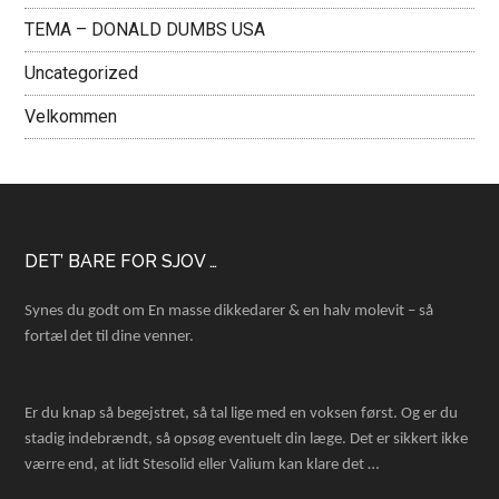
TEMA – DONALD DUMBS USA
Uncategorized
Velkommen
Footer
DET’ BARE FOR SJOV …
Synes du godt om En masse dikkedarer & en halv molevit – så
fortæl det til dine venner.
Er du knap så begejstret, så tal lige med en voksen først. Og er du
stadig indebrændt, så opsøg eventuelt din læge. Det er sikkert ikke
værre end, at lidt Stesolid eller Valium kan klare det …