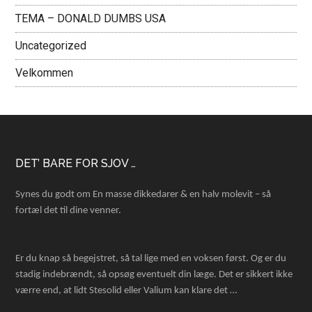
TEMA – DONALD DUMBS USA
Uncategorized
Velkommen
Footer
DET’ BARE FOR SJOV …
Synes du godt om En masse dikkedarer & en halv molevit – så
fortæl det til dine venner.
Er du knap så begejstret, så tal lige med en voksen først. Og er du
stadig indebrændt, så opsøg eventuelt din læge. Det er sikkert ikke
værre end, at lidt Stesolid eller Valium kan klare det …