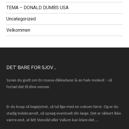
TEMA – DONALD DUMBS USA
Uncategorized
Velkommen
Footer
DET’ BARE FOR SJOV …
Synes du godt om En masse dikkedarer & en halv molevit – så
fortæl det til dine venner.
Er du knap så begejstret, så tal lige med en voksen først. Og er du
stadig indebrændt, så opsøg eventuelt din læge. Det er sikkert ikke
værre end, at lidt Stesolid eller Valium kan klare det …