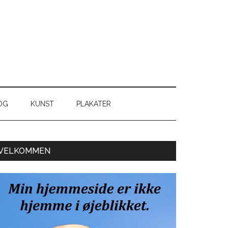
OG
KUNST
PLAKATER
Primær
VELKOMMEN
Sidebar