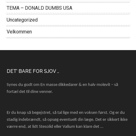
TEMA – DONALD DUMBS USA
Uncategorized
Velkommen
Footer
DET’ BARE FOR SJOV …
Synes du godt om En masse dikkedarer & en halv molevit – så
fortæl det til dine venner.
Er du knap så begejstret, så tal lige med en voksen først. Og er du
stadig indebrændt, så opsøg eventuelt din læge. Det er sikkert ikke
værre end, at lidt Stesolid eller Valium kan klare det …