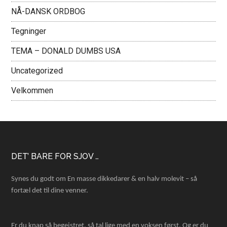
NÅ-DANSK ORDBOG
Tegninger
TEMA – DONALD DUMBS USA
Uncategorized
Velkommen
Footer
DET’ BARE FOR SJOV …
Synes du godt om En masse dikkedarer & en halv molevit – så
fortæl det til dine venner.
Er du knap så begejstret, så tal lige med en voksen først. Og er du