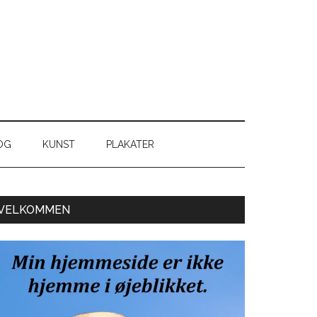
OG
KUNST
PLAKATER
Primær
VELKOMMEN
Sidebar