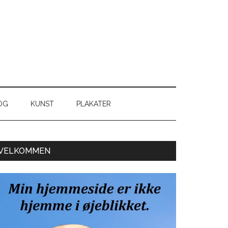
OG
KUNST
PLAKATER
Primær
VELKOMMEN
Sidebar