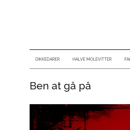
Skip
Skip
Gå
Gå
til
to
direkte
direkte
indhold
secondary
til
til
menu
primær
footer
sidebar
DIKKEDARER
HALVE MOLEVITTER
FA
Ben at gå på