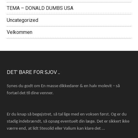
TEMA – DONALD DUMBS USA
Uncategorized
Velkommen
Footer
DET’ BARE FOR SJOV …
Synes du godt om En masse dikkedarer & en halv molevit – så
fortæl det til dine venner.
Er du knap så begejstret, så tal lige med en voksen først. Og er du
stadig indebrændt, så opsøg eventuelt din læge. Det er sikkert ikke
værre end, at lidt Stesolid eller Valium kan klare det …