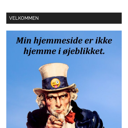
Primær
VELKOMMEN
Sidebar