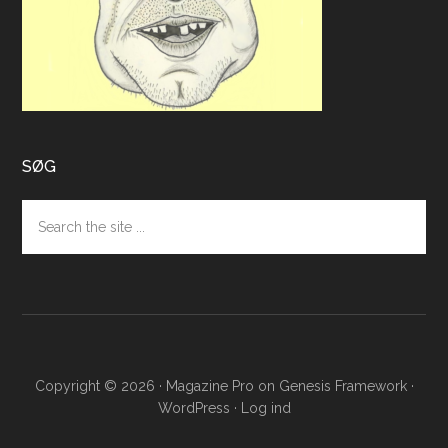
SØG
Search
the
site
...
Copyright © 2026 ·
Magazine Pro
on
Genesis Framework
·
WordPress
·
Log ind