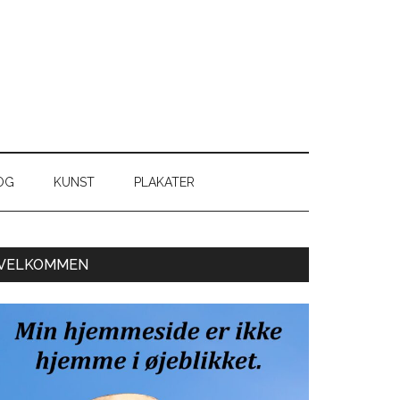
OG
KUNST
PLAKATER
Primær
VELKOMMEN
Sidebar