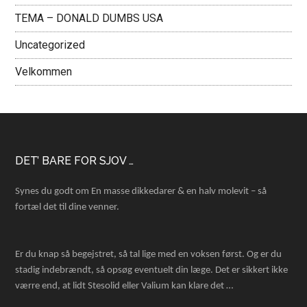
TEMA – DONALD DUMBS USA
Uncategorized
Velkommen
Footer
DET’ BARE FOR SJOV …
Synes du godt om En masse dikkedarer & en halv molevit – så
fortæl det til dine venner.
Er du knap så begejstret, så tal lige med en voksen først. Og er du
stadig indebrændt, så opsøg eventuelt din læge. Det er sikkert ikke
værre end, at lidt Stesolid eller Valium kan klare det …