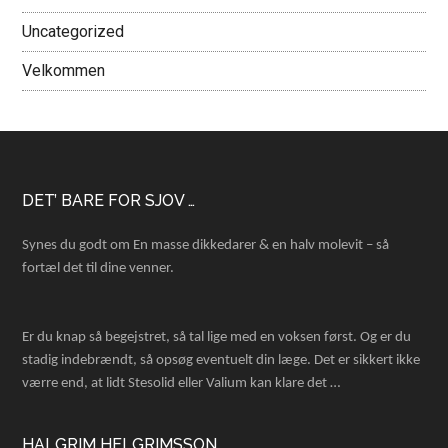
Uncategorized
Velkommen
Footer
DET’ BARE FOR SJOV …
Synes du godt om En masse dikkedarer & en halv molevit – så
fortæl det til dine venner.
Er du knap så begejstret, så tal lige med en voksen først. Og er du
stadig indebrændt, så opsøg eventuelt din læge. Det er sikkert ikke
værre end, at lidt Stesolid eller Valium kan klare det …
HALGRIM HELGRIMSSON