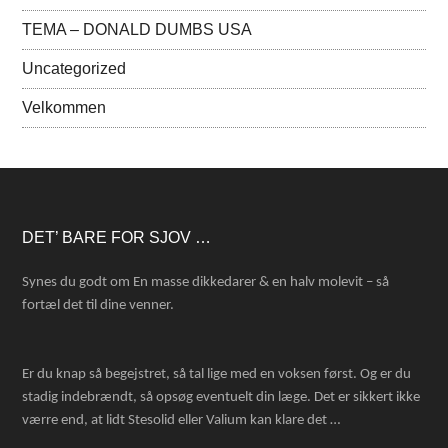
TEMA – DONALD DUMBS USA
Uncategorized
Velkommen
Footer
DET’ BARE FOR SJOV …
Synes du godt om En masse dikkedarer & en halv molevit – så
fortæl det til dine venner.
Er du knap så begejstret, så tal lige med en voksen først. Og er du
stadig indebrændt, så opsøg eventuelt din læge. Det er sikkert ikke
værre end, at lidt Stesolid eller Valium kan klare det …