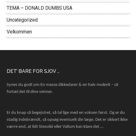
TEMA – DONALD DUMBS USA
Uncategorized
Velkommen
Footer
DET’ BARE FOR SJOV …
Synes du godt om En masse dikkedarer & en halv molevit – så
fortæl det til dine venner.
Er du knap så begejstret, så tal lige med en voksen først. Og er du
stadig indebrændt, så opsøg eventuelt din læge. Det er sikkert ikke
værre end, at lidt Stesolid eller Valium kan klare det …