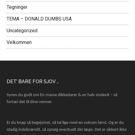
Tegninger
TEMA – DONALD DUMBS USA
Uncategorized
Velkommen
Footer
DET’ BARE FOR SJOV …
Synes du godt om En masse dikkedarer & en halv molevit – så
fortæl det til dine venner.
Er du knap så begejstret, så tal lige med en voksen først. Og er du
stadig indebrændt, så opsøg eventuelt din læge. Det er sikkert ikke