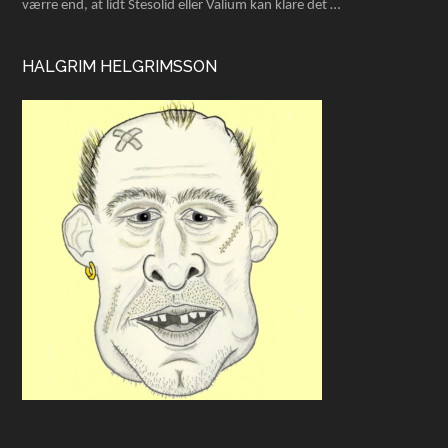
værre end, at lidt Stesolid eller Valium kan klare det …
HALGRIM HELGRIMSSON