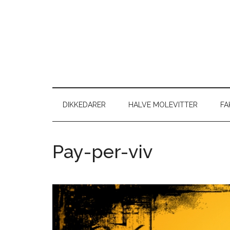
Skip
Skip
Gå
Gå
til
to
direkte
direkte
indhold
secondary
til
til
menu
primær
footer
sidebar
DIKKEDARER
HALVE MOLEVITTER
FA
Pay-per-viv