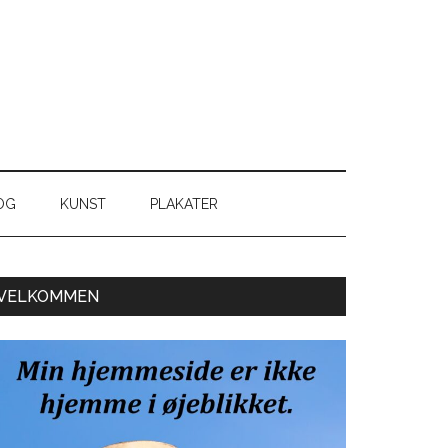
OG
KUNST
PLAKATER
Primær
VELKOMMEN
Sidebar