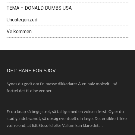
TEMA – DONALD DUMBS USA
Uncategorized
Velkommen
Footer
DET’ BARE FOR SJOV …
Synes du godt om En masse dikkedarer & en halv molevit – så
fortæl det til dine venner.
Er du knap så begejstret, så tal lige med en voksen først. Og er du
stadig indebrændt, så opsøg eventuelt din læge. Det er sikkert ikke
værre end, at lidt Stesolid eller Valium kan klare det …