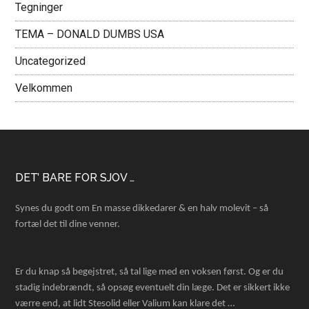
Tegninger
TEMA – DONALD DUMBS USA
Uncategorized
Velkommen
Footer
DET’ BARE FOR SJOV …
Synes du godt om En masse dikkedarer & en halv molevit – så
fortæl det til dine venner.
Er du knap så begejstret, så tal lige med en voksen først. Og er du
stadig indebrændt, så opsøg eventuelt din læge. Det er sikkert ikke
værre end, at lidt Stesolid eller Valium kan klare det …