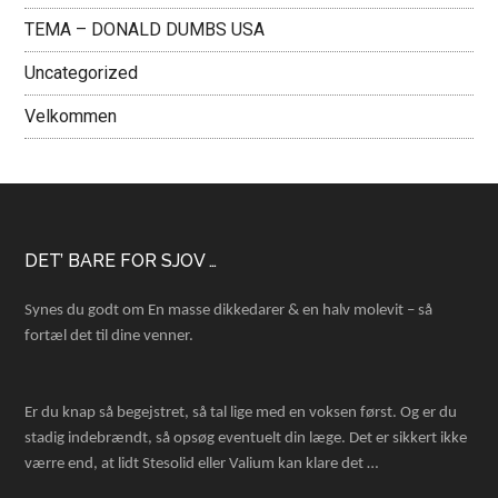
TEMA – DONALD DUMBS USA
Uncategorized
Velkommen
Footer
DET’ BARE FOR SJOV …
Synes du godt om En masse dikkedarer & en halv molevit – så
fortæl det til dine venner.
Er du knap så begejstret, så tal lige med en voksen først. Og er du
stadig indebrændt, så opsøg eventuelt din læge. Det er sikkert ikke
værre end, at lidt Stesolid eller Valium kan klare det …