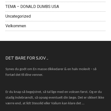
TEMA – DONALD DUMBS USA
Uncategorized
Velkommen
Footer
DET’ BARE FOR SJOV …
Synes du godt om En masse dikkedarer & en halv molevit – så
fortæl det til dine venner.
Er du knap så begejstret, så tal lige med en voksen først. Og er du
stadig indebrændt, så opsøg eventuelt din læge. Det er sikkert ikke
værre end, at lidt Stesolid eller Valium kan klare det …