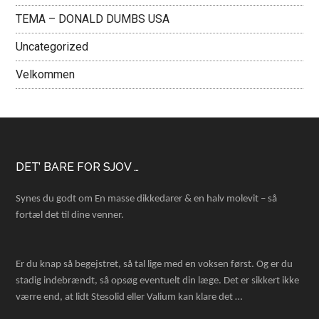
TEMA – DONALD DUMBS USA
Uncategorized
Velkommen
Footer
DET’ BARE FOR SJOV …
Synes du godt om En masse dikkedarer & en halv molevit – så
fortæl det til dine venner.
Er du knap så begejstret, så tal lige med en voksen først. Og er du
stadig indebrændt, så opsøg eventuelt din læge. Det er sikkert ikke
værre end, at lidt Stesolid eller Valium kan klare det …