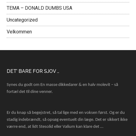
TEMA – DONALD DUMBS USA
Uncategorized
Velkommen
Footer
DET’ BARE FOR SJOV …
Synes du godt om En masse dikkedarer & en halv molevit – så
fortæl det til dine venner.
Er du knap så begejstret, så tal lige med en voksen først. Og er du
stadig indebrændt, så opsøg eventuelt din læge. Det er sikkert ikke
værre end, at lidt Stesolid eller Valium kan klare det …